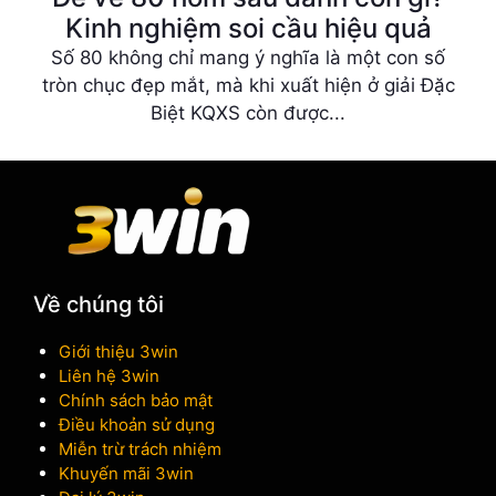
Liga và là nhà tài trợ cho các đội đua F1.
Kinh nghiệm soi cầu hiệu quả
Số 80 không chỉ mang ý nghĩa là một con số
Sự hiện diện của logo 3win trên các bảng
tròn chục đẹp mắt, mà khi xuất hiện ở giải Đặc
quảng cáo LED tại những sân vận động hàng
Biệt KQXS còn được...
đầu châu Âu chính là lời khẳng định mạnh mẽ
cho sự lớn mạnh và uy tín của thương hiệu này.
Những ưu điểm vượt trội tạo nên
danh tiếng 3win
Để giữ chân hàng triệu bet thủ, 3win không
Về chúng tôi
ngừng nâng cấp hệ thống theo tiêu chuẩn cao,
đồng thời đưa quyền lợi hội viên lên hàng đầu:
Giới thiệu 3win
Liên hệ 3win
Giao diện sang trọng
Chính sách bảo mật
Điều khoản sử dụng
Miễn trừ trách nhiệm
Giao diện của 3win không chỉ đẹp mà còn cực
Khuyến mãi 3win
kỳ thông minh. Sử dụng tông màu xanh than